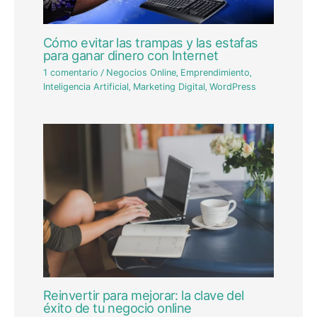
Cómo evitar las trampas y las estafas
para ganar dinero con Internet
1 comentario
/
Negocios Online
,
Emprendimiento
,
Inteligencia Artificial
,
Marketing Digital
,
WordPress
Reinvertir para mejorar: la clave del
éxito de tu negocio online