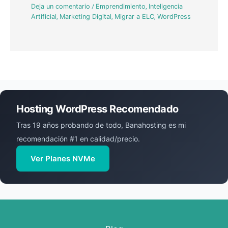
Deja un comentario
/
Emprendimiento
,
Inteligencia
Artificial
,
Marketing Digital
,
Migrar a ELC
,
WordPress
Hosting WordPress Recomendado
Tras 19 años probando de todo, Banahosting es mi
recomendación #1 en calidad/precio.
Ver Planes NVMe