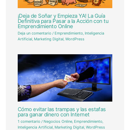
¡Deja de Soñar y Empieza YA! La Guía
Definitiva para Pasar a la Acción con tu
Emprendimiento Online
Deja un comentario
/
Emprendimiento
,
Inteligencia
Artificial
,
Marketing Digital
,
WordPress
Cómo evitar las trampas y las estafas
para ganar dinero con Internet
1 comentario
/
Negocios Online
,
Emprendimiento
,
Inteligencia Artificial
,
Marketing Digital
,
WordPress