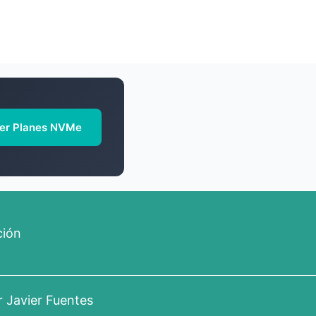
er Planes NVMe
ción
or
Javier Fuentes