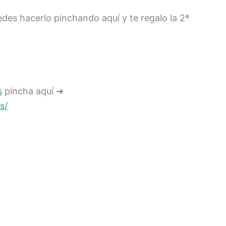
edes hacerlo pinchando aquí y te regalo la 2ª
s
pincha aquí ➜
s/