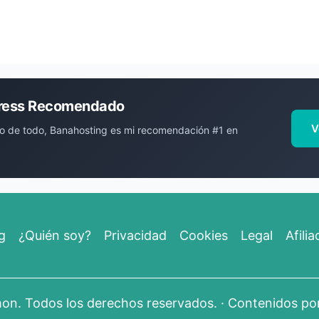
ress Recomendado
V
o de todo, Banahosting es mi recomendación #1 en
g
¿Quién soy?
Privacidad
Cookies
Legal
Afilia
mon
. Todos los derechos reservados. · Contenidos p