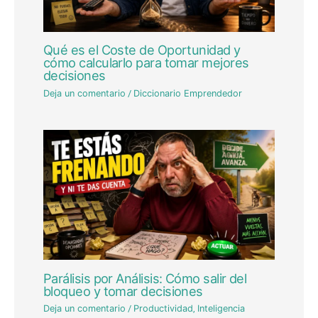
Qué es el Coste de Oportunidad y
cómo calcularlo para tomar mejores
decisiones
Deja un comentario
/
Diccionario Emprendedor
Parálisis por Análisis: Cómo salir del
bloqueo y tomar decisiones
Deja un comentario
/
Productividad
,
Inteligencia