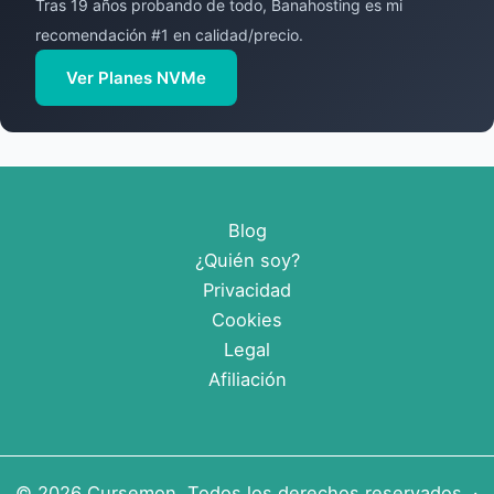
Tras 19 años probando de todo, Banahosting es mi
recomendación #1 en calidad/precio.
Ver Planes NVMe
Blog
¿Quién soy?
Privacidad
Cookies
Legal
Afiliación
© 2026
Cursemon
. Todos los derechos reservados. ·