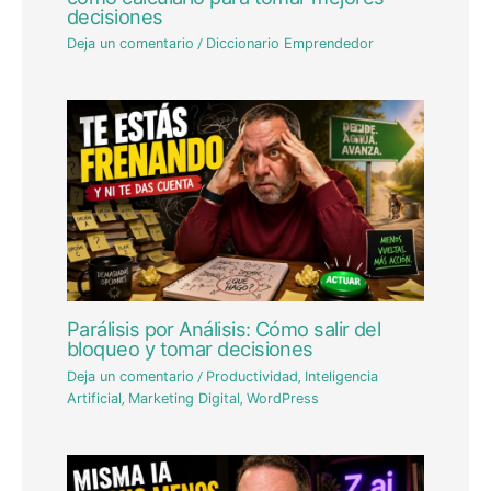
decisiones
Deja un comentario
/
Diccionario Emprendedor
Parálisis por Análisis: Cómo salir del
bloqueo y tomar decisiones
Deja un comentario
/
Productividad
,
Inteligencia
Artificial
,
Marketing Digital
,
WordPress