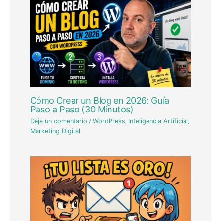
Cómo Crear un Blog en 2026: Guía
Paso a Paso (30 Minutos)
Deja un comentario
/
WordPress
,
Inteligencia Artificial
,
Marketing Digital