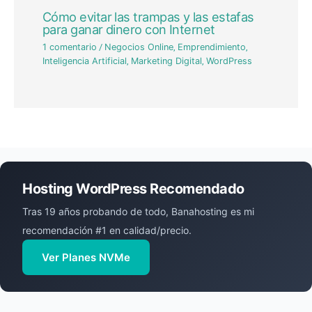
Cómo evitar las trampas y las estafas
para ganar dinero con Internet
1 comentario
/
Negocios Online
,
Emprendimiento
,
Inteligencia Artificial
,
Marketing Digital
,
WordPress
Hosting WordPress Recomendado
Tras 19 años probando de todo, Banahosting es mi
recomendación #1 en calidad/precio.
Ver Planes NVMe