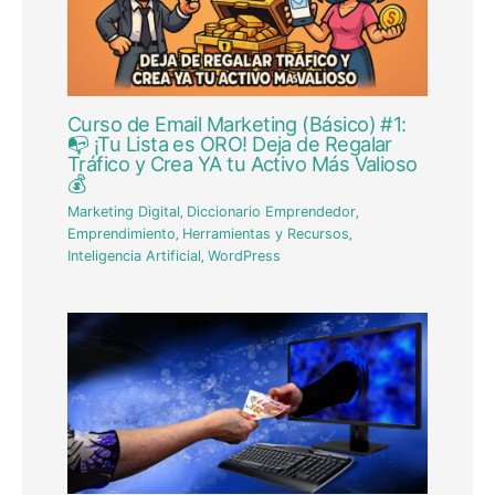
Curso de Email Marketing (Básico) #1:
📭 ¡Tu Lista es ORO! Deja de Regalar
Tráfico y Crea YA tu Activo Más Valioso
💰
Marketing Digital
,
Diccionario Emprendedor
,
Emprendimiento
,
Herramientas y Recursos
,
Inteligencia Artificial
,
WordPress