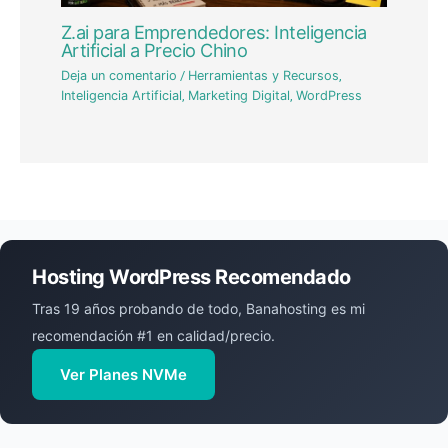
Z.ai para Emprendedores: Inteligencia
Artificial a Precio Chino
Deja un comentario
/
Herramientas y Recursos
,
Inteligencia Artificial
,
Marketing Digital
,
WordPress
Hosting WordPress Recomendado
Tras 19 años probando de todo, Banahosting es mi
recomendación #1 en calidad/precio.
Ver Planes NVMe