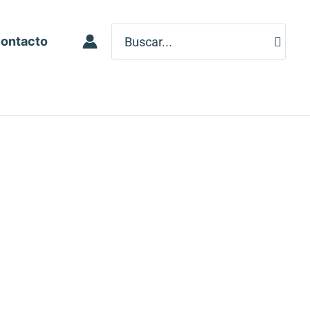
Search
ontacto
for: