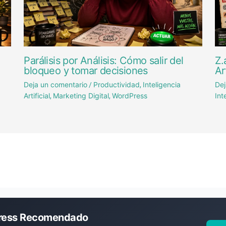
Parálisis por Análisis: Cómo salir del
Z.
bloqueo y tomar decisiones
Ar
Deja un comentario
Productividad
Inteligencia
Dej
/
,
Artificial
Marketing Digital
WordPress
Int
,
,
ress Recomendado