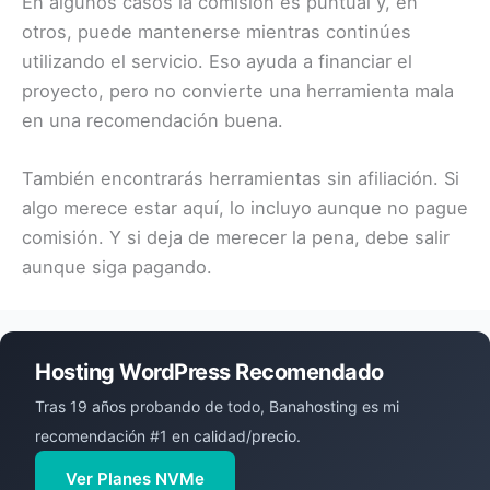
En algunos casos la comisión es puntual y, en
otros, puede mantenerse mientras continúes
utilizando el servicio. Eso ayuda a financiar el
proyecto, pero no convierte una herramienta mala
en una recomendación buena.
También encontrarás herramientas sin afiliación. Si
algo merece estar aquí, lo incluyo aunque no pague
comisión. Y si deja de merecer la pena, debe salir
aunque siga pagando.
Hosting WordPress Recomendado
Tras 19 años probando de todo, Banahosting es mi
recomendación #1 en calidad/precio.
Ver Planes NVMe