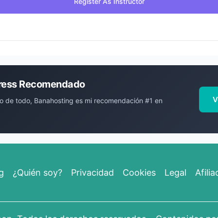
Register As Instructor
ress Recomendado
V
o de todo, Banahosting es mi recomendación #1 en
g
¿Quién soy?
Privacidad
Cookies
Legal
Afilia