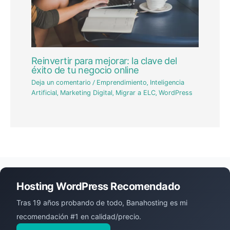
Reinvertir para mejorar: la clave del
éxito de tu negocio online
Deja un comentario
/
Emprendimiento
,
Inteligencia
Artificial
,
Marketing Digital
,
Migrar a ELC
,
WordPress
Hosting WordPress Recomendado
Tras 19 años probando de todo, Banahosting es mi
recomendación #1 en calidad/precio.