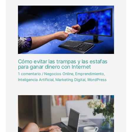
Cómo evitar las trampas y las estafas
para ganar dinero con Internet
1 comentario
/
Negocios Online
,
Emprendimiento
,
Inteligencia Artificial
,
Marketing Digital
,
WordPress