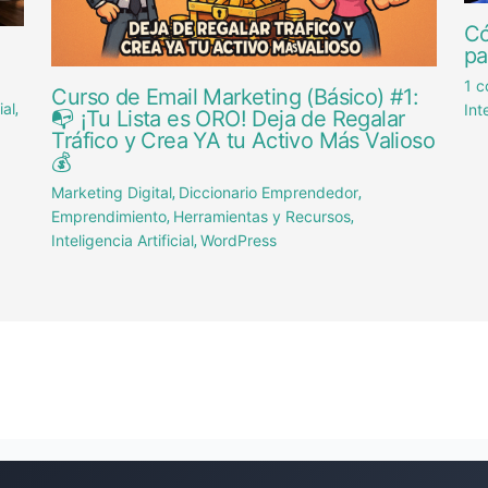
Có
pa
1 c
Curso de Email Marketing (Básico) #1:
ial
Int
,
📭 ¡Tu Lista es ORO! Deja de Regalar
Tráfico y Crea YA tu Activo Más Valioso
💰
Marketing Digital
Diccionario Emprendedor
,
,
Emprendimiento
Herramientas y Recursos
,
,
Inteligencia Artificial
WordPress
,