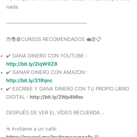
nada.
————————————————–
📕📚📘CURSOS RECOMENDADOS 💼📗📋
✔️ GANA DINERO CON YOUTUBE :
http://bit.ly/2IqW9Z8
✔️ GANAR DINERO CON AMAZON :
http://bit.ly/31lfqnc
✔️ ESCRIBE Y GANA DINERO CON TU PROPIO LIBRO
DIGITAL :
http://bit.ly/2Wp4Mbo
DESPUÉS DE VER EL VÍDEO RECUERDA…
☕️ Invítame a un café: