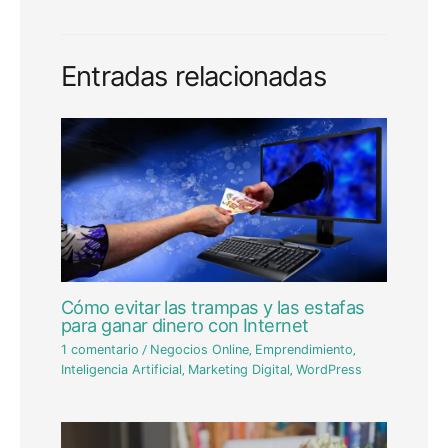
Entradas relacionadas
Cómo evitar las trampas y las estafas
para ganar dinero con Internet
1 comentario
/
Negocios Online
,
Emprendimiento
,
Inteligencia Artificial
,
Marketing Digital
,
WordPress