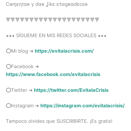
Cѳɱɛɳtɑʀ y ɗɑʀ ʆikɛ ɛรɑgʀɑɗɛcɛʀ
🔻🔻🔻🔻🔻🔻🔻🔻🔻🔻🔻🔻🔻🔻🔻🔻🔻🔻🔻🔻
◕◕◕ SÍGUEME EN MIS REDES SOCIALES ◕◕◕
⭕Mi blog ➜
https://evitalacrisis.com/
⭕Facebook ➜
https://www.facebook.com/evitalacrisis
⭕Twitter ➜
https://twitter.com/EvitalaCrisis
⭕Instagram ➜
https://instagram.com/evitalacrisis/
Tampoco olvides que SUSCRIBIRTE. ¡Es gratis!