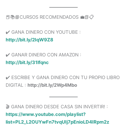
📕📚📘CURSOS RECOMENDADOS 💼📗📋
✔️ GANA DINERO CON YOUTUBE :
http://bit.ly/2IqW9Z8
✔️ GANAR DINERO CON AMAZON :
http://bit.ly/31lfqnc
✔️ ESCRIBE Y GANA DINERO CON TU PROPIO LIBRO
DIGITAL :
http://bit.ly/2Wp4Mbo
🎬 GANA DINERO DESDE CASA SIN INVERTIR! :
https://www.youtube.com/playlist?
list=PL2_L2OUYwFn7tvqUIj7pEnioLD4IRpm2z