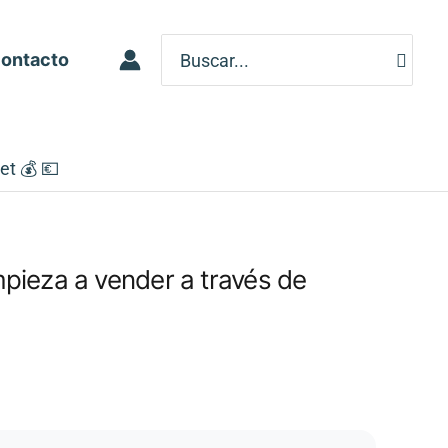
Search
ontacto
for:
et 💰 💶
pieza a vender a través de