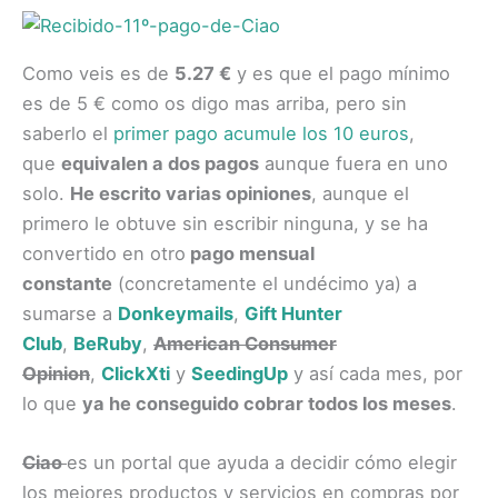
Como veis es de
5.27 €
y es que el pago mínimo
es de 5 € como os digo mas arriba, pero sin
saberlo el
primer pago acumule los 10 euros
,
que
equivalen a dos pagos
aunque fuera en uno
solo.
He escrito varias opiniones
, aunque el
primero le obtuve sin escribir ninguna, y se ha
convertido en otro
pago mensual
constante
(concretamente el undécimo ya) a
sumarse a
Donkeymails
,
Gift Hunter
Club
,
BeRuby
,
American Consumer
Opinion
,
ClickXti
y
SeedingUp
y así cada mes, por
lo que
ya he conseguido cobrar todos los meses
.
Ciao
es un portal que ayuda a decidir cómo elegir
los mejores productos y servicios en
compras
por