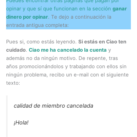
Puedes encontrar otras páginas que pagan por
opinar y que sí que funcionan en la sección
ganar
dinero por opinar
. Te dejo a continuación la
entrada antigua completa:
Pues si, como estás leyendo.
Si estás en Ciao ten
cuidado
.
Ciao me ha cancelado la cuenta
y
además no da ningún motivo. De repente, tras
años promocionándolos y trabajando con ellos sin
ningún problema, recibo un e-mail con el siguiente
texto:
calidad de miembro cancelada
¡Hola!