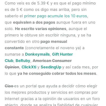
Como veis es de 5.39 € y es que el pago mínimo
es de 5 € como os digo mas arriba, pero sin
saberlo el
primer pago acumule los 10 euros
,
que
equivalen a dos pagos
aunque fuera en uno
solo.
He escrito varias opiniones
, aunque el
primero le obtuve sin escribir ninguna, y se ha
convertido en otro
pago mensual
constante
(concretamente el noveno ya) a
sumarse a
Donkeymails
,
Gift Hunter
Club
,
BeRuby
,
American Consumer
Opinion
,
ClickXti
y
SeedingUp
y así cada mes, por
lo que
ya he conseguido cobrar todos los meses
.
Ciao
es un portal que ayuda a decidir cómo elegir
los mejores productos y servicios en
compras
por
Internet gracias a la opinión de usuarios en un foro
abierto, donde se analiza la fiabilidad de cualquier