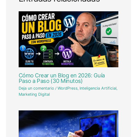
Cómo Crear un Blog en 2026: Guía
Paso a Paso (30 Minutos)
Deja un comentario
/
WordPress
,
Inteligencia Artificial
,
Marketing Digital