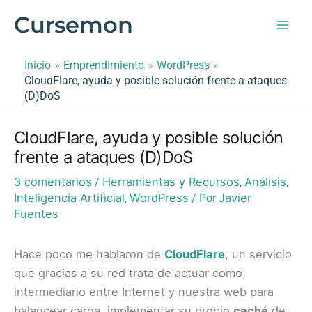
Ir
Cursemon
al
contenido
Inicio
Emprendimiento
WordPress
CloudFlare, ayuda y posible solución frente a ataques
(D)DoS
CloudFlare, ayuda y posible solución
frente a ataques (D)DoS
3 comentarios
Herramientas y Recursos
Análisis
/
,
,
Inteligencia Artificial
WordPress
Javier
,
/ Por
Fuentes
Hace poco me hablaron de
CloudFlare
, un servicio
que gracias a su red trata de actuar como
intermediario entre Internet y nuestra web para
balancear carga, implementar su propio
caché
de