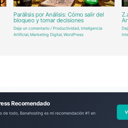
Parálisis por Análisis: Cómo salir del
Z.
bloqueo y tomar decisiones
Ar
Deja un comentario
Productividad
Inteligencia
Dej
/
,
Artificial
Marketing Digital
WordPress
Int
,
,
ress Recomendado
V
o de todo, Banahosting es mi recomendación #1 en