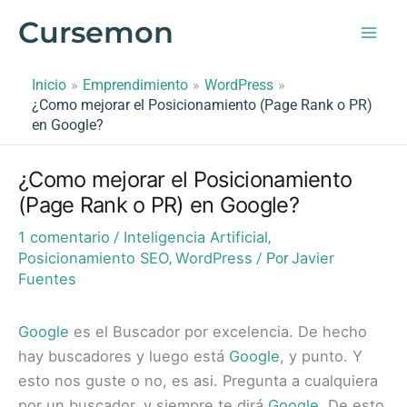
Ir
Cursemon
al
contenido
Inicio
Emprendimiento
WordPress
¿Como mejorar el Posicionamiento (Page Rank o PR)
en Google?
¿Como mejorar el Posicionamiento
(Page Rank o PR) en Google?
1 comentario
Inteligencia Artificial
/
,
Posicionamiento SEO
WordPress
Javier
,
/ Por
Fuentes
Google
es el Buscador por excelencia. De hecho
hay buscadores y luego está
Google
, y punto. Y
esto nos guste o no, es asi. Pregunta a cualquiera
por un buscador, y siempre te dirá
Google
. De esto