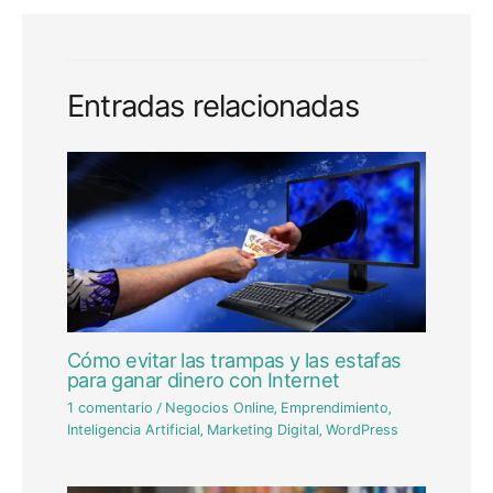
Entradas relacionadas
Cómo evitar las trampas y las estafas
para ganar dinero con Internet
1 comentario
/
Negocios Online
,
Emprendimiento
,
Inteligencia Artificial
,
Marketing Digital
,
WordPress