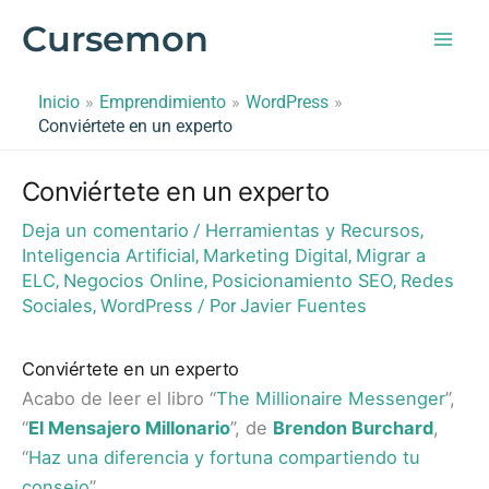
Ir
Cursemon
al
contenido
Inicio
Emprendimiento
WordPress
Conviértete en un experto
Conviértete en un experto
Deja un comentario
Herramientas y Recursos
/
,
Inteligencia Artificial
Marketing Digital
Migrar a
,
,
ELC
Negocios Online
Posicionamiento SEO
Redes
,
,
,
Sociales
WordPress
Javier Fuentes
,
/ Por
Conviértete en un experto
Acabo de leer el libro “
The Millionaire Messenger
”,
“
El Mensajero Millonario
”, de
Brendon Burchard
,
“
Haz una diferencia y fortuna compartiendo tu
consejo
”.