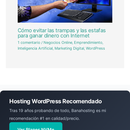
Cómo evitar las trampas y las estafas
para ganar dinero con Internet
1 comentario
/
Negocios Online
,
Emprendimiento
,
Inteligencia Artificial
,
Marketing Digital
,
WordPress
Hosting WordPress Recomendado
Tras 19 años probando de todo, Banahosting es mi
recomendación #1 en calidad/precio.
Ver Planes NVMe