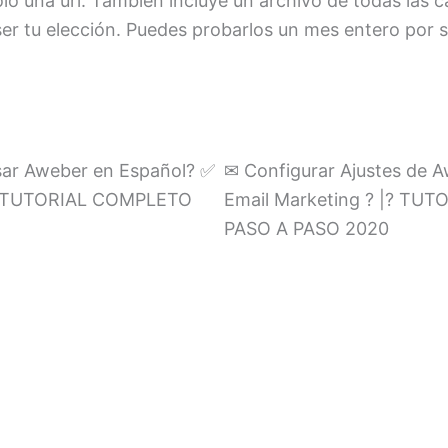
o una url. También incluye un archivo de todas las 
ser tu elección. Puedes probarlos un mes entero por s
sar Aweber en Español? ✅
✉ Configurar Ajustes de 
|? TUTORIAL COMPLETO
Email Marketing ? |? TU
PASO A PASO 2020