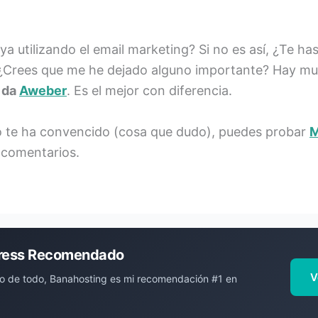
a utilizando el email marketing? Si no es así, ¿Te 
. ¿Crees que me he dejado alguno importante? Hay m
e da
Aweber
. Es el mejor con diferencia.
no te ha convencido (cosa que dudo), puedes probar
M
 comentarios.
ress Recomendado
V
o de todo, Banahosting es mi recomendación #1 en