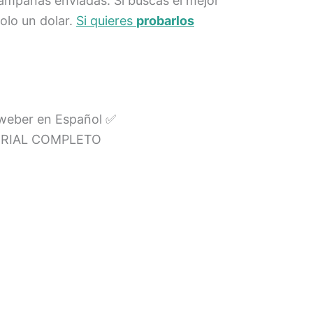
campañas enviadas. Si buscas el mejor
olo un dolar.
Si quieres
probarlos
Aweber en Español ✅
TORIAL COMPLETO