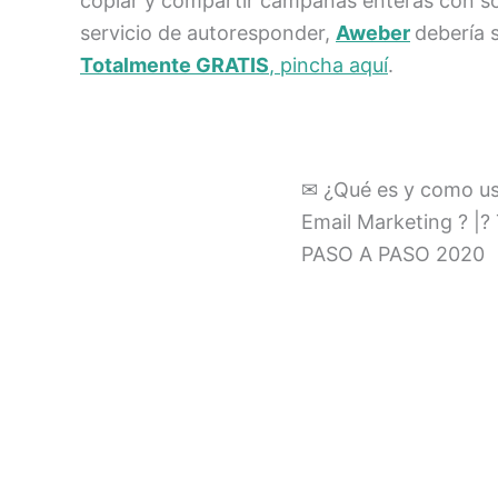
copiar y compartir campañas enteras con sol
servicio de autoresponder,
Aweber
debería 
Totalmente GRATIS
, pincha aquí
.
✉ ¿Qué es y como u
Email Marketing ? 
PASO A PASO 2020