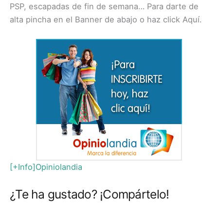
PSP, escapadas de fin de semana… Para darte de
alta pincha en el Banner de abajo o haz click Aquí.
[+Info]Opiniolandia
¿Te ha gustado? ¡Compártelo!