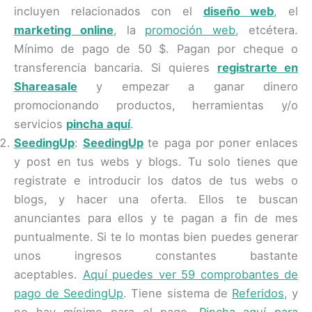
incluyen relacionados con el
diseño web
, el
marketing online
, la
promoción web
, etcétera.
Mínimo de pago de 50 $. Pagan por cheque o
transferencia bancaria. Si quieres
registrarte en
Shareasale
y empezar a ganar dinero
promocionando productos, herramientas y/o
servicios
pincha aquí
.
SeedingUp
:
SeedingUp
te paga por poner enlaces
y post en tus webs y blogs. Tu solo tienes que
registrate e introducir los datos de tus webs o
blogs, y hacer una oferta. Ellos te buscan
anunciantes para ellos y te pagan a fin de mes
puntualmente. Si te lo montas bien puedes generar
unos ingresos constantes bastante
aceptables.
Aquí puedes ver 59 comprobantes de
pago de SeedingUp
. Tiene sistema de
Referidos
, y
no hay mínimo para el pago.
Pincha aquí para