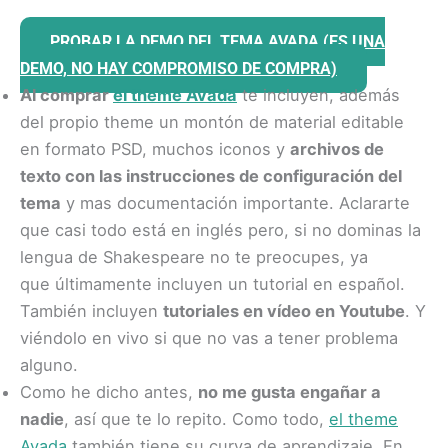
PROBAR LA DEMO DEL TEMA AVADA (ES UNA
DEMO, NO HAY COMPROMISO DE COMPRA)
Al comprar
el theme Avada
te incluyen, además
del propio theme un montón de material editable
en formato PSD, muchos iconos y
archivos de
texto con las instrucciones de configuración del
tema
y mas documentación importante. Aclararte
que casi todo está en inglés pero, si no dominas la
lengua de Shakespeare no te preocupes, ya
que últimamente incluyen un tutorial en español.
También incluyen
tutoriales en vídeo en Youtube
. Y
viéndolo en vivo si que no vas a tener problema
alguno.
Como he dicho antes,
no me gusta engañar a
nadie
, así que te lo repito. Como todo,
el theme
Avada
también tiene su curva de aprendizaje. En