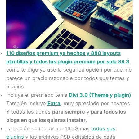
110 diseños premium ya hechos y 880 layouts
plantillas y todos los plugin premium por solo 89 $
,
como te digo yo use la segunda opción por que me
parece un precio razonable por todos sus temas y
plugins.
Incluye el premiado tema
Divi 3.0 (Theme y plugin)
.
También incluye
Extra
, muy apreciado por novatos.
Y todos los tienes
para siempre
y
para todos los
blogs en que los quieras instalar
.
La opción de incluir por 160 $ mas
todos sus
plugins
y los archivos PSD editables de cada