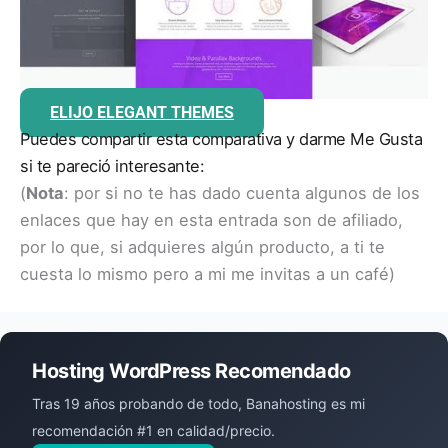
ELIJO ELEGANT THEMES
Puedes compartir esta comparativa y darme Me Gusta
si te pareció interesante:
(
Nota
: por si no te has dado cuenta algunos de los
enlaces que hay en esta entrada son de afiliado,
por lo que, si adquieres algún producto, a ti te
cuesta lo mismo pero a mi me invitas a un café) ​
Hosting WordPress Recomendado
Tras 19 años probando de todo, Banahosting es mi
recomendación #1 en calidad/precio.