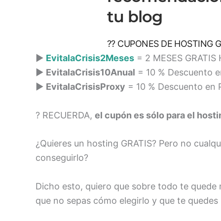
tu blog
?? CUPONES DE HOSTING G
►
EvitalaCrisis2Meses
= 2 MESES GRATIS H
►
EvitalaCrisis10Anual
= 10 % Descuento e
►
EvitalaCrisisProxy
= 10 % Descuento en P
? RECUERDA,
el cupón es sólo para el hosti
¿Quieres un hosting GRATIS? Pero no cualqui
conseguirlo?
Dicho esto, quiero que sobre todo te quede 
que no sepas cómo elegirlo y que te quede