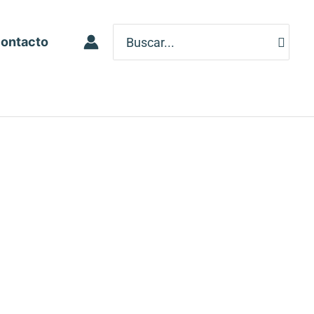
Search
ontacto
for: