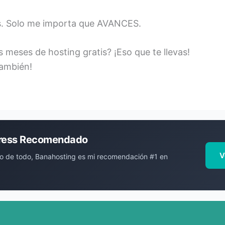
ges. Solo me importa que AVANCES.
s meses de hosting gratis? ¡Eso que te llevas!
también!
ress Recomendado
V
o de todo, Banahosting es mi recomendación #1 en