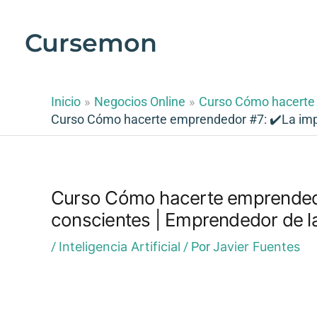
Ir
al
Cursemon
contenido
Inicio
Negocios Online
Curso Cómo hacerte
Curso Cómo hacerte emprendedor #7: ✔️La impor
Curso Cómo hacerte emprendedor
conscientes | Emprendedor de l
/
Inteligencia Artificial
/ Por
Javier Fuentes