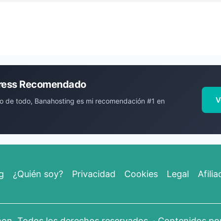
ress Recomendado
V
o de todo, Banahosting es mi recomendación #1 en
g
¿Quién soy?
Privacidad
Cookies
Legal
Afilia
mon
. Todos los derechos reservados. · Contenidos p