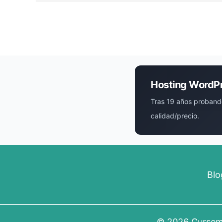
Hosting WordP
Tras 19 años proband
calidad/precio.
Blo
© 2026
Curse