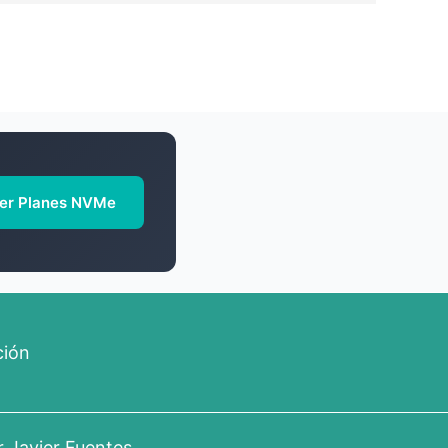
er Planes NVMe
ción
or
Javier Fuentes