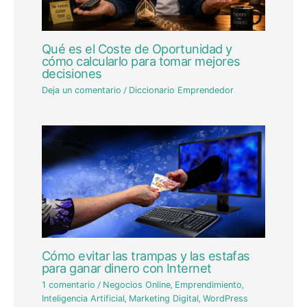
Qué es el Coste de Oportunidad y
cómo calcularlo para tomar mejores
decisiones
Deja un comentario
/
Diccionario Emprendedor
Cómo evitar las trampas y las estafas
para ganar dinero con Internet
1 comentario
/
Negocios Online
,
Emprendimiento
,
Inteligencia Artificial
,
Marketing Digital
,
WordPress