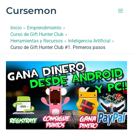
Ir
Cursemon
al
contenido
Inicio
Emprendimiento
Curso de Gift Hunter Club
Herramientas y Recursos
Inteligencia Artificial
Curso de Gift Hunter Club #1. Primeros pasos