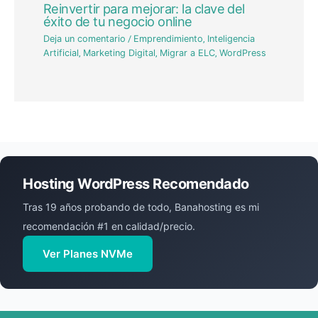
Reinvertir para mejorar: la clave del
éxito de tu negocio online
Deja un comentario
/
Emprendimiento
,
Inteligencia
Artificial
,
Marketing Digital
,
Migrar a ELC
,
WordPress
Hosting WordPress Recomendado
Tras 19 años probando de todo, Banahosting es mi
recomendación #1 en calidad/precio.
Ver Planes NVMe