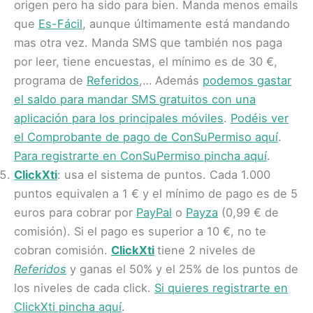
origen pero ha sido para bien. Manda menos emails
que
Es-Fácil
, aunque últimamente está mandando
mas otra vez. Manda SMS que también nos paga
por leer, tiene encuestas, el mínimo es de 30 €,
programa de
Referidos
,… Además
podemos gastar
el saldo para mandar SMS gratuitos con una
aplicación para los principales móviles
.
Podéis ver
el Comprobante de pago de ConSuPermiso aquí
.
Para registrarte en ConSuPermiso pincha aquí
.
ClickXti
: usa el
sistema
de puntos. Cada 1.000
puntos equivalen a 1 € y el mínimo de pago es de 5
euros para cobrar por
PayPal
o
Payza
(0,99 € de
comisión). Si el pago es superior a 10 €, no te
cobran comisión.
ClickXti
tiene 2 niveles de
Referidos
y ganas el 50% y el 25% de los puntos de
los niveles de cada click.
Si quieres registrarte en
ClickXti pincha aquí
.