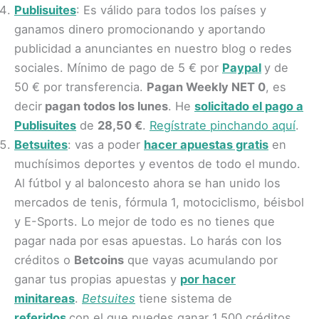
Publisuites
: Es válido para todos los países y
ganamos dinero promocionando y aportando
publicidad a anunciantes en nuestro blog o redes
sociales. Mínimo de pago de 5 € por
Paypal
y de
50 € por transferencia.
Pagan Weekly NET 0
, es
decir
pagan todos los lunes
. He
solicitado el pago a
Publisuites
de
28,50 €
.
Regístrate pinchando aquí
.
Betsuites
: vas a poder
hacer apuestas gratis
en
muchísimos deportes y eventos de todo el mundo.
Al fútbol y al baloncesto ahora se han unido los
mercados de tenis, fórmula 1, motociclismo, béisbol
y E-Sports. Lo mejor de todo es no tienes que
pagar nada por esas apuestas. Lo harás con los
créditos o
Betcoins
que vayas acumulando por
ganar tus propias apuestas y
por hacer
minitareas
.
Betsuites
tiene sistema de
referidos
con el que puedes ganar 1.500 créditos