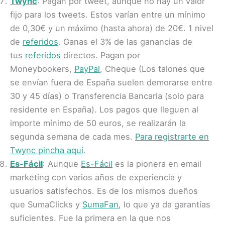
Twync
: Pagan por tweet, aunque no hay un valor
fijo para los tweets. Estos varían entre un mínimo
de 0,30€ y un máximo (hasta ahora) de 20€. 1 nivel
de
referidos
. Ganas el 3% de las ganancias de
tus
referidos
directos. Pagan por
Moneybookers,
PayPal
, Cheque (Los talones que
se envían fuera de España suelen demorarse entre
30 y 45 días) o Transferencia Bancaria (solo para
residente en España). Los pagos que lleguen al
importe mínimo de 50 euros, se realizarán la
segunda semana de cada mes.
Para registrarte en
Twync pincha aquí
.
Es-Fácil
: Aunque
Es-Fácil
es la pionera en email
marketing con varios años de experiencia y
usuarios satisfechos. Es de los mismos dueños
que SumaClicks y
SumaFan
, lo que ya da garantías
suficientes. Fue la primera en la que nos