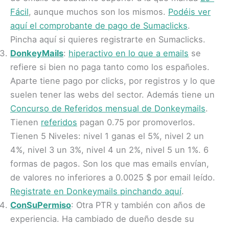
Fácil
, aunque muchos son los mismos.
Podéis ver
aquí el comprobante de pago de Sumaclicks
.
Pincha aquí si quieres registrarte en Sumaclicks.
DonkeyMails
:
hiperactivo en lo que a emails
se
refiere si bien no
paga
tanto como los españoles.
Aparte tiene pago por clicks, por registros y lo que
suelen tener las webs del sector. Además tiene un
Concurso de Referidos mensual de Donkeymails
.
Tienen
referidos
pagan 0.75 por promoverlos.
Tienen 5
Niveles
: nivel 1 ganas el 5%, nivel 2 un
4%, nivel 3 un 3%, nivel 4 un 2%, nivel 5 un 1%. 6
formas de
pagos
. Son los que mas emails envían,
de valores no inferiores a 0.0025 $ por
email
leído.
Registrate en Donkeymails pinchando aquí
.
ConSuPermiso
: Otra PTR y también con años de
experiencia. Ha cambiado de dueño desde su