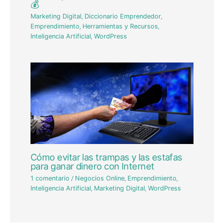
💰
Marketing Digital
,
Diccionario Emprendedor
,
Emprendimiento
,
Herramientas y Recursos
,
Inteligencia Artificial
,
WordPress
Cómo evitar las trampas y las estafas
para ganar dinero con Internet
1 comentario
/
Negocios Online
,
Emprendimiento
,
Inteligencia Artificial
,
Marketing Digital
,
WordPress