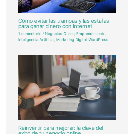
Cómo evitar las trampas y las estafas
para ganar dinero con Internet
1 comentario
/
Negocios Online
,
Emprendimiento
,
Inteligencia Artificial
,
Marketing Digital
,
WordPress
Reinvertir para mejorar: la clave del
éxito de tu negocio online