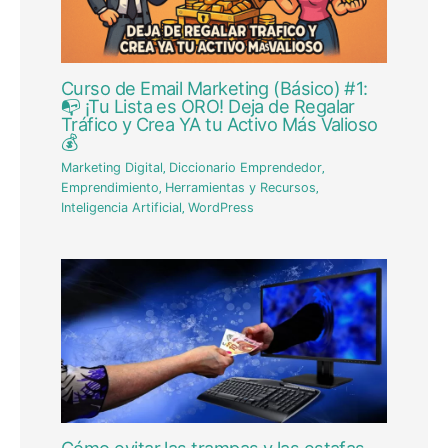
Curso de Email Marketing (Básico) #1:
📭 ¡Tu Lista es ORO! Deja de Regalar
Tráfico y Crea YA tu Activo Más Valioso
💰
Marketing Digital
,
Diccionario Emprendedor
,
Emprendimiento
,
Herramientas y Recursos
,
Inteligencia Artificial
,
WordPress