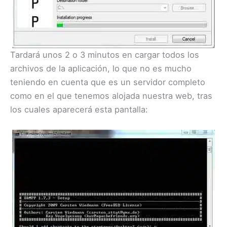
Tardará unos 2 o 3 minutos en cargar todos los
archivos de la aplicación, lo que no es mucho
teniendo en cuenta que es un servidor completo
como en el que tenemos alojada nuestra web, tras
los cuales aparecerá esta pantalla: