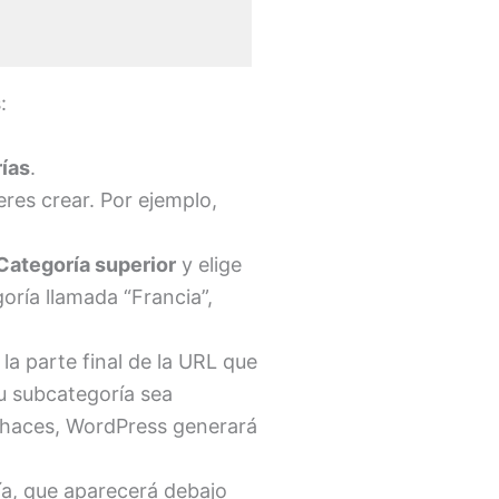
:
ías
.
eres crear. Por ejemplo,
Categoría superior
y elige
goría llamada “Francia”,
la parte final de la URL que
tu subcategoría sea
lo haces, WordPress generará
ía, que aparecerá debajo