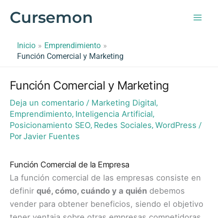
Ir
Cursemon
al
contenido
Inicio
Emprendimiento
Función Comercial y Marketing
Función Comercial y Marketing
Deja un comentario
Marketing Digital
/
,
Emprendimiento
Inteligencia Artificial
,
,
Posicionamiento SEO
Redes Sociales
WordPress
,
,
/
Javier Fuentes
Por
Función Comercial de la Empresa
La función comercial de las empresas consiste en
definir
qué, cómo, cuándo y a quién
debemos
vender para obtener beneficios, siendo el objetivo
tener ventaja sobre otras empresas competidoras.